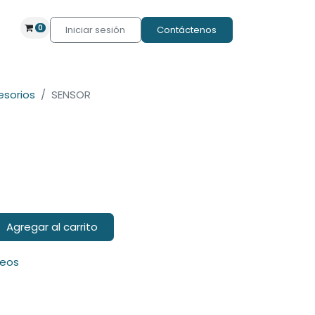
0
Iniciar sesión
Contáctenos
esorios
SENSOR
Agregar al carrito
seos