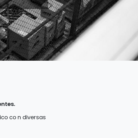
entes.
ico
co
n diversas