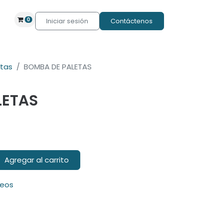
0
Iniciar sesión
Contáctenos
etas
BOMBA DE PALETAS
LETAS
Agregar al carrito
seos