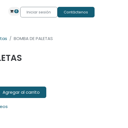
0
Iniciar sesión
Contáctenos
etas
BOMBA DE PALETAS
LETAS
Agregar al carrito
seos