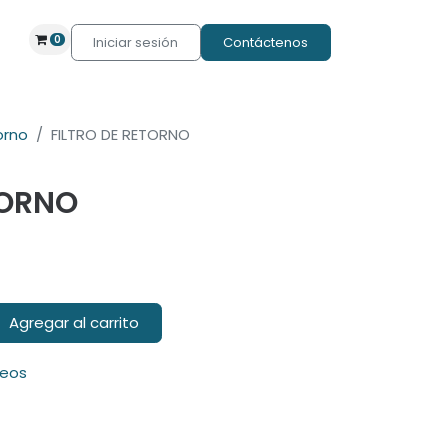
0
Iniciar sesión
Contáctenos
orno
FILTRO DE RETORNO
TORNO
Agregar al carrito
seos