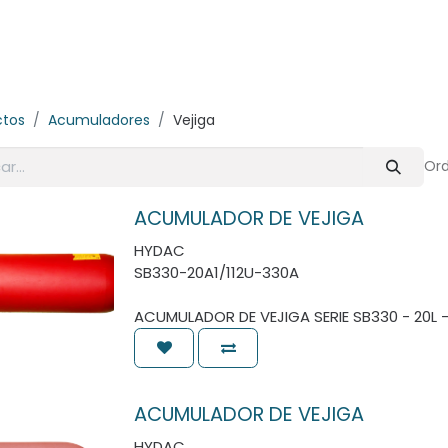
E-Shop
Marcas
Contacto
Comunidad
Videos
Foro
ctos
Acumuladores
Vejiga
Ord
ACUMULADOR DE VEJIGA
HYDAC
SB330-20A1/112U-330A
ACUMULADOR DE VEJIGA SERIE SB330 - 20L 
ACUMULADOR DE VEJIGA
HYDAC