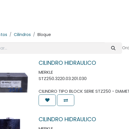
E-Shop
Marcas
Contacto
Comunidad
Videos
Foro
ctos
Cilindros
Bloque
Ord
CILINDRO HIDRAULICO
MERKLE
STZ250.3220.03.201.030
CILINDRO TIPO BLOCK SERIE STZ250 - DIAME
CILINDRO HIDRAULICO
MERKLE