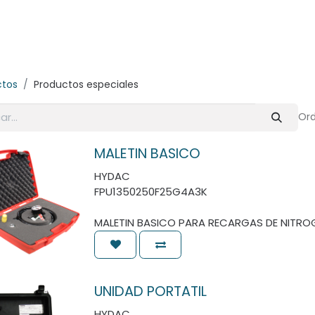
E-Shop
Marcas
Contacto
Comunidad
Videos
Foro
ctos
Productos especiales
Ord
MALETIN BASICO
HYDAC
FPU1350250F25G4A3K
MALETIN BASICO PARA RECARGAS DE NITRO
UNIDAD PORTATIL
HYDAC